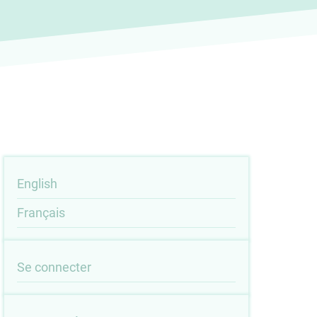
English
Français
User
Se connecter
account