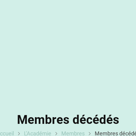
Membres décédés
ccueil
L'Académie
Membres
Membres décéd