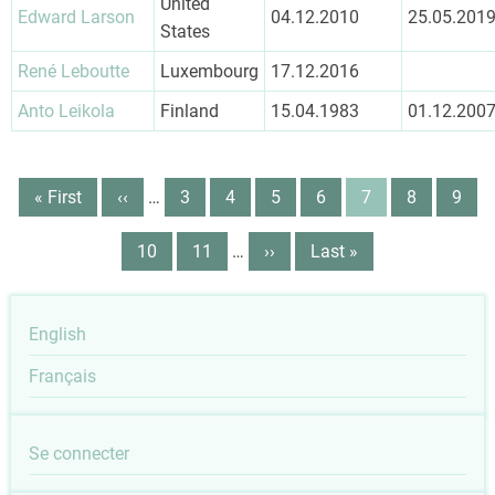
United
Edward Larson
04.12.2010
25.05.201
States
René Leboutte
Luxembourg
17.12.2016
Anto Leikola
Finland
15.04.1983
01.12.200
Pagination
Première
« First
Page
‹‹
…
Page
3
Page
4
Page
5
Page
6
Page
7
Page
8
Page
9
page
précédente
courante
Page
10
Page
11
…
Page
››
Dernière
Last »
suivante
page
English
Français
User
Se connecter