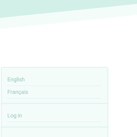
English
Français
User
Log in
account