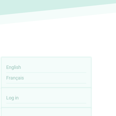
English
Français
User
Log in
account