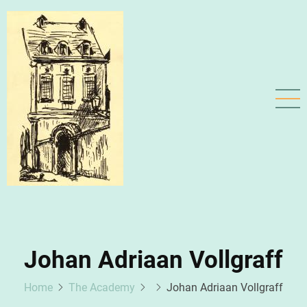
Skip
to
main
content
Johan Adriaan Vollgraff
Home
The Academy
Johan Adriaan Vollgraff