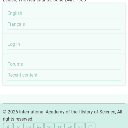
English
Français
User
Log in
account
Tools
Forums
menu
Recent content
© 2026 International Academy of the History of Science, All
rights reserved.